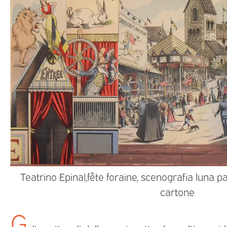
Teatrino Epinal,fête foraine, scenografia luna pa
cartone
G