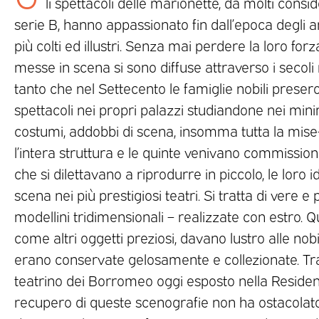
li spettacoli delle marionette, da molti cons
serie B, hanno appassionato fin dall’epoca degli a
più colti ed illustri. Senza mai perdere la loro for
messe in scena si sono diffuse attraverso i secoli 
tanto che nel Settecento le famiglie nobili presero
spettacoli nei propri palazzi studiandone nei minim
costumi, addobbi di scena, insomma tutta la mise
l’intera struttura e le quinte venivano commissiona
che si dilettavano a riprodurre in piccolo, le loro 
scena nei più prestigiosi teatri. Si tratta di vere
modellini tridimensionali – realizzate con estro. Q
come altri oggetti preziosi, davano lustro alle nob
erano conservate gelosamente e collezionate. Tra 
teatrino dei Borromeo oggi esposto nella Residenza
recupero di queste scenografie non ha ostacolato