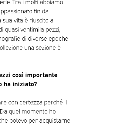
erle. Tra i molti abbiamo
appassionato fin da
 sua vita è riuscito a
i quasi ventimila pezzi,
nografie di diverse epoche
ollezione una sezione è
ezzi così importante
 ha iniziato?
are con certezza perché il
6. Da quel momento ho
 che potevo per acquistarne