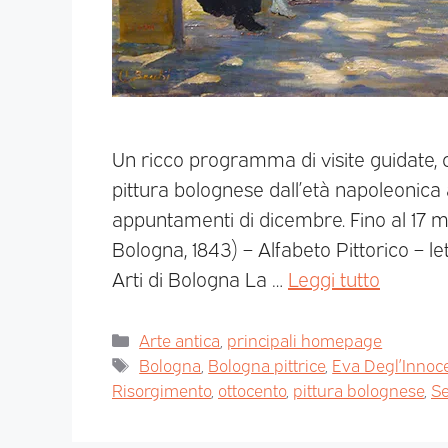
Un ricco programma di visite guidate, 
pittura bolognese dall’età napoleonica a
appuntamenti di dicembre. Fino al 17 m
Bologna, 1843) – Alfabeto Pittorico – le
Arti di Bologna La …
Leggi tutto
Arte antica
,
principali homepage
Bologna
,
Bologna pittrice
,
Eva Degl’Innoc
Risorgimento
,
ottocento
,
pittura bolognese
,
Se