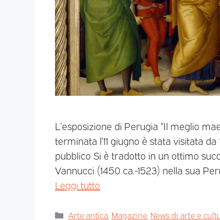
L’esposizione di Perugia “Il meglio mae
terminata l’11 giugno è stata visitata d
pubblico Si è tradotto in un ottimo succe
Vannucci (1450 ca.-1523) nella sua Perug
Leggi tutto
Arte antica
,
Magazine
,
News di arte e cult