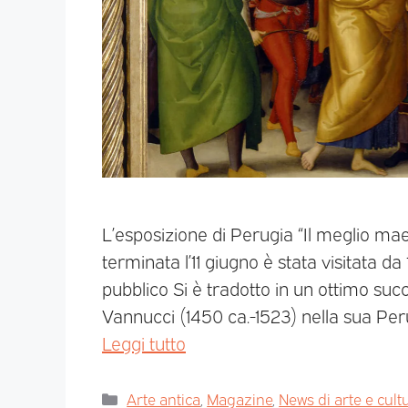
L’esposizione di Perugia “Il meglio mae
terminata l’11 giugno è stata visitata d
pubblico Si è tradotto in un ottimo succe
Vannucci (1450 ca.-1523) nella sua Perug
Leggi tutto
Arte antica
,
Magazine
,
News di arte e cult