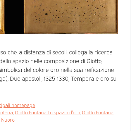
o che, a distanza di secoli, collega la ricerca
dello spazio nelle composizione di Giotto,
mbolica del colore oro nella sua reificazione
ttega), Due apostoli, 1325-1330, Tempera e oro su
cipali homepage
ontana
,
Giotto Fontana Lo spazio d'oro
,
Giotto Fontana
 Nuoro