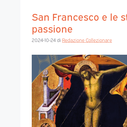
San Francesco e le s
passione
2024-10-24
di
Redazione Collezionare