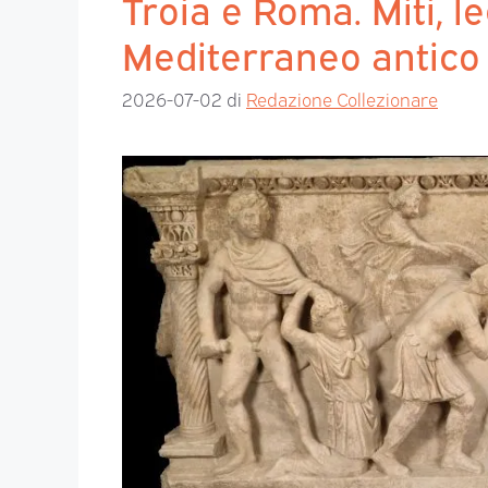
Troia e Roma. Miti, l
Mediterraneo antico
2026-07-02
di
Redazione Collezionare