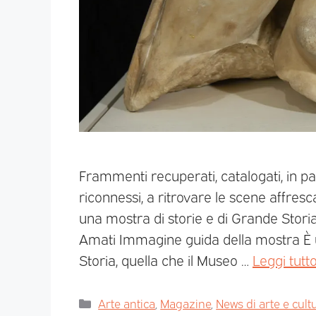
Frammenti recuperati, catalogati, in par
riconnessi, a ritrovare le scene affre
una mostra di storie e di Grande Storia
Amati Immagine guida della mostra È u
Storia, quella che il Museo …
Leggi tutt
Arte antica
,
Magazine
,
News di arte e cult