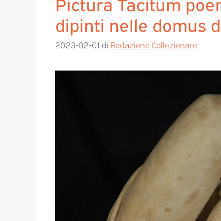
Pictura Tacitum poem
dipinti nelle domus 
2023-02-01
di
Redazione Collezionare