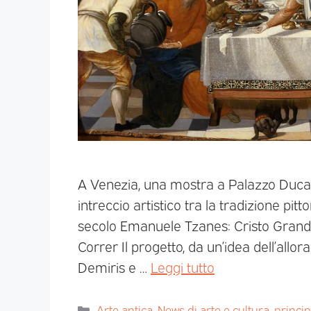
A Venezia, una mostra a Palazzo Ducal
intreccio artistico tra la tradizione pitt
secolo Emanuele Tzanes: Cristo Grand
Correr Il progetto, da un’idea dell’allo
Demiris e …
Leggi tutto
Arte antica
,
News di arte e cultura
,
princi