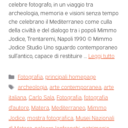
celebre fotografo, in un viaggio tra
archeologia, memoria e visioni senza tempo
che celebrano il Mediterraneo come culla
della civiltà e del dialogo tra i popoli Mimmo
Jodice, Trentaremi, Napoli 1990 © Mimmo
Jodice Studio Uno sguardo contemporaneo
sull’antico, capace di restituire …
Leggi tutto
Fotografia
,
principali homepage
archeologia
,
arte contemporanea
,
arte
italiana
,
Carlo Sala
,
Fotografia
,
fotografia
d'autore
,
Matera
,
Mediterraneo
,
Mimmo
Jodice
,
mostra fotografica
,
Musei Nazionali
di Matera
,
palazzo lanfranchi
,
patrimonio