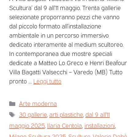
Scultura’ dal 9 all’11 maggio. Trenta gallerie
selezionate proporranno pezzi che vanno
dal piccolo formato all’installazione
ambientale in un percorso immersivo
dedicato interamente al medium scultoreo.
In contemporanea due mostre speciali
dedicate a Matteo Lo Greco e Henri Beafour
Villa Bagatti Valsecchi – Varedo (MB) Tutto
pronto …
Leggi tutto
Arte moderna
30 gallerie
,
arti plastiche
,
dal 9 all'11
maggio 2025
,
Ilaria Centola
,
installazioni
,
Milano Scultura 2025
,
Sculture
,
Valerio Dehò
,