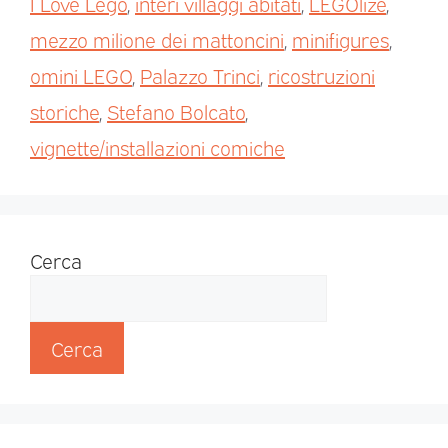
I Love Lego
,
interi villaggi abitati
,
LEGOlize
,
mezzo milione dei mattoncini
,
minifigures
,
omini LEGO
,
Palazzo Trinci
,
ricostruzioni
storiche
,
Stefano Bolcato
,
vignette/installazioni comiche
Cerca
Cerca