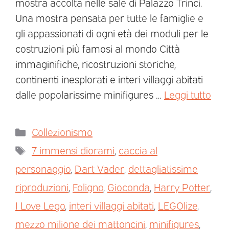
mostra accolta nelle sale di Palazzo Trinci.
Una mostra pensata per tutte le famiglie e
gli appassionati di ogni età dei moduli per le
costruzioni più famosi al mondo Città
immaginifiche, ricostruzioni storiche,
continenti inesplorati e interi villaggi abitati
dalle popolarissime minifigures …
Leggi tutto
Collezionismo
7 immensi diorami
,
caccia al
personaggio
,
Dart Vader
,
dettagliatissime
riproduzioni
,
Foligno
,
Gioconda
,
Harry Potter
,
I Love Lego
,
interi villaggi abitati
,
LEGOlize
,
mezzo milione dei mattoncini
,
minifigures
,