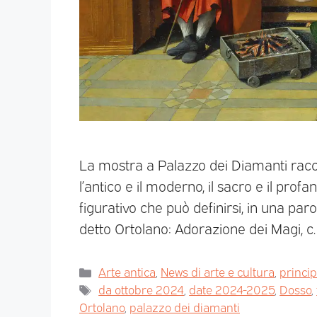
La mostra a Palazzo dei Diamanti racc
l’antico e il moderno, il sacro e il prof
figurativo che può definirsi, in una par
detto Ortolano: Adorazione dei Magi, c.
Arte antica
,
News di arte e cultura
,
princi
da ottobre 2024
,
date 2024-2025
,
Dosso
,
Ortolano
,
palazzo dei diamanti