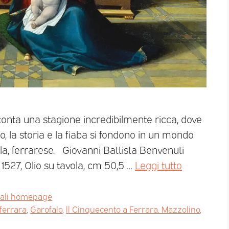
onta una stagione incredibilmente ricca, dove
ano, la storia e la fiaba si fondono in un mondo
ola, ferrarese. Giovanni Battista Benvenuti
 1527, Olio su tavola, cm 50,5 …
Leggi tutto
pali homepage
ferrara
,
Garofalo
,
ll Cinquecento a Ferrara. Mazzolino
,