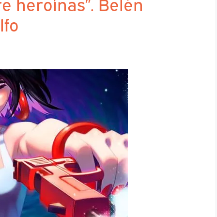
e heroínas”. Belén
lfo