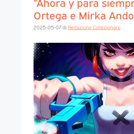
“Ahora y para siempr
Ortega e Mirka Ando
2025-05-07
di
Redazione Collezionare