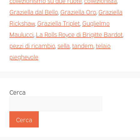
collezionismo su due ruote
,
collezionista
,
Graziella dal Bello
,
Graziella Oro
,
Graziella
Rickshaw
,
Graziella Triplet
,
Guglielmo
Maulucci
,
La Rolls Royce di Brigitte Bardot
,
pezzi di ricambio
,
sella
,
tandem
,
telaio
pieghevole
Cerca
Cerca