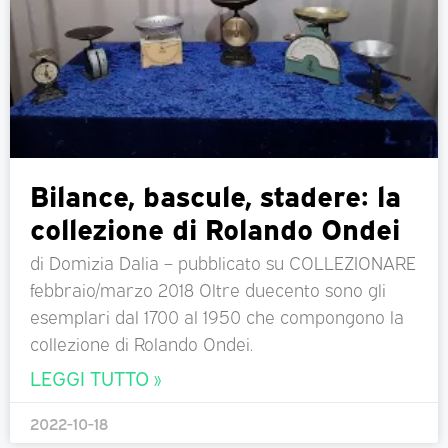
Bilance, bascule, stadere: la
collezione di Rolando Ondei
di Domizia Dalia – pubblicato su COLLEZIONARE
febbraio/marzo 2018 Oltre duecento sono gli
esemplari dal 1700 al 1950 che compongono la
collezione di Rolando Ondei.
LEGGI TUTTO »
2022-10-18