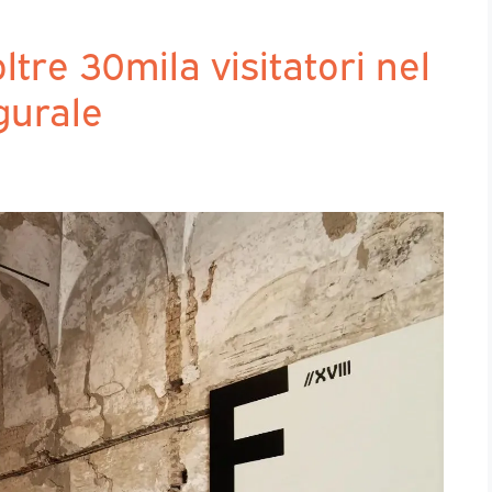
ltre 30mila visitatori nel
gurale