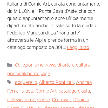
italiana di Comic Art, curata congiuntamente
da MILLON e Il Ponte Casa d’Aste, che con
questo appuntamento apre ufficialmente il
dipartimento anche in Italia sotto la guida di
Federico Manusardi. La “nona arte”
attraversa le Alpi e prende forma in un
catalogo composto da 301 …
Leggi tutto
Collezionismo
,
News di arte e cultura
,
principali homepage
acquerello
,
Alberto Ponticelli
,
Andrea
Ferraris
,
asta Comic Art
,
catalogo d’asta
,
collezionismo
,
Crisse
,
Cromwell
,
Daniele
Serra
,
DIABOLIK
,
disegni originali
,
disegno
,