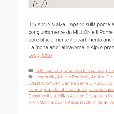
Il 19 aprile si alza il sipario sulla prima
congiuntamente da MILLON e Il Ponte
apre ufficialmente il dipartimento anche
La “nona arte” attraversa le Alpi e pr
Leggi tutto
Collezionismo
,
News di arte e cultura
,
pri
acquerello
,
Alberto Ponticelli
,
Andrea Ferr
Crisse
,
Cromwell
,
Daniele Serra
,
DIABOLIK
,
di
fumetti
,
fumetto internazionale
,
fumetto itali
Dessinée Italia
,
Millon Auction Group
,
Milo Ma
Piero Macola
,
Quarantasei
,
tavole originali
,
va