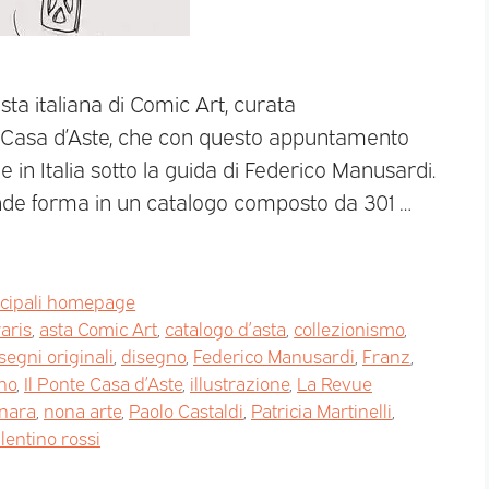
 asta italiana di Comic Art, curata
 Casa d’Aste, che con questo appuntamento
 in Italia sotto la guida di Federico Manusardi.
ende forma in un catalogo composto da 301 …
ncipali homepage
aris
,
asta Comic Art
,
catalogo d’asta
,
collezionismo
,
segni originali
,
disegno
,
Federico Manusardi
,
Franz
,
ano
,
Il Ponte Casa d’Aste
,
illustrazione
,
La Revue
nara
,
nona arte
,
Paolo Castaldi
,
Patricia Martinelli
,
lentino rossi