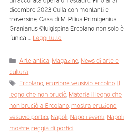
dicembre 2023 Culla con montanti e
traversine, Casa di M. Pilius Primigenius
Granianus ©luigispina Ercolano non solo è
l’unica …
Leggi tutto
Arte antica
,
Magazine
,
News di arte e
cultura
Ercolano
,
eruzione veusivio ercolno
,
Il
legno che non bruciò
,
Materia il legno che
non bruciò a Ercolano
,
mostra eruzione
vesuvio portici
,
Napoli
,
Napoli eventi
,
Napoli
mostre
,
reggia di portici