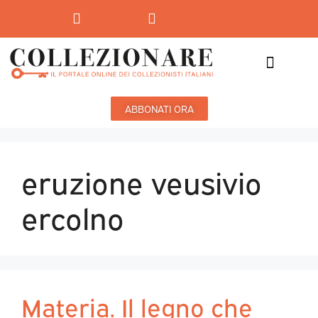
Mostre-Mercato
Mostre d’arte
ABBONATI ORA
eruzione veusivio
ercolno
Materia. Il legno che