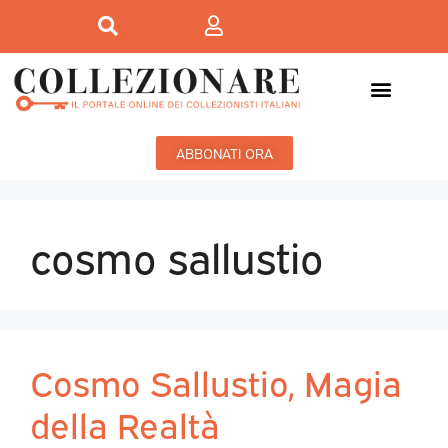
Mostre-Mercato
Mostre d’arte
ABBONATI ORA
cosmo sallustio
Cosmo Sallustio, Magia
della Realtà