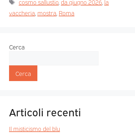
cosmo sallustio
,
da giugno 2026
,
la
vaccheria
,
mostra
,
Roma
Cerca
Cerca
Articoli recenti
Il misticismo del blu