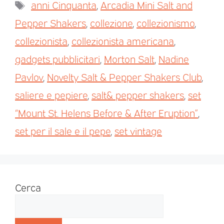
anni Cinquanta
,
Arcadia Mini Salt and
Pepper Shakers
,
collezione
,
collezionismo
,
collezionista
,
collezionista americana
,
gadgets pubblicitari
,
Morton Salt
,
Nadine
Pavlov
,
Novelty Salt & Pepper Shakers Club
,
saliere e pepiere
,
salt& pepper shakers
,
set
“Mount St. Helens Before & After Eruption”
,
set per il sale e il pepe
,
set vintage
Cerca