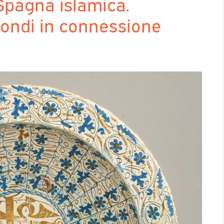
 Spagna islamica.
mondi in connessione