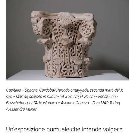
Capitello – Spagna, Cordoba? Periodo omayyade, seconda metà del X
sec. – Marmo, scolpito in rilievo- 24 x 26 cm, H. 24 cm – Fondazione
Bruschettini per l’Arte Islamica e Asiatica, Genova – Foto MAO Torino,
Alessandro Muner
Un’esposizione puntuale che intende volgere