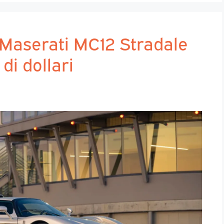
 Maserati MC12 Stradale
di dollari