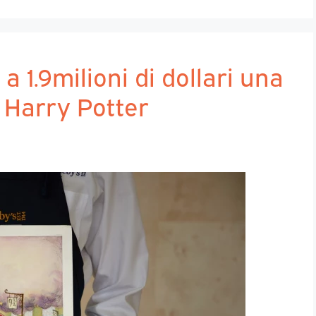
a 1.9milioni di dollari una
i Harry Potter