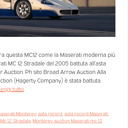
acra questa MC12 come la Maserati moderna più
ati MC 12 Stradale del 2005 battuta all’asta
 Auction. Ph sito Broad Arrow Auction Alla
ction (Hagerty Company) è stata battuta
Leggi tutto
Maserati Monterey
,
asta record
,
asta record Maserati
,
 Mc 12 Stradale
,
Monterey auction Maserati mc 12