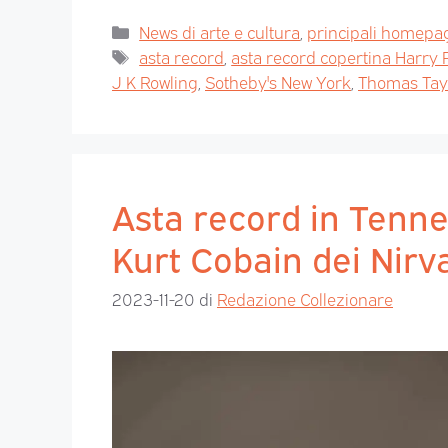
News di arte e cultura
,
principali homepa
asta record
,
asta record copertina Harry 
J K Rowling
,
Sotheby's New York
,
Thomas Tay
Asta record in Tenne
Kurt Cobain dei Nirv
2023-11-20
di
Redazione Collezionare