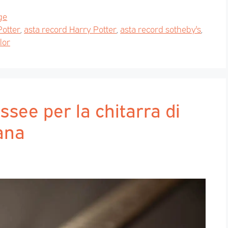
ge
Potter
,
asta record Harry Potter
,
asta record sotheby's
,
lor
ssee per la chitarra di
ana