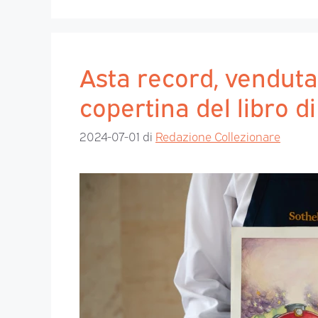
Asta record, venduta 
copertina del libro d
2024-07-01
di
Redazione Collezionare