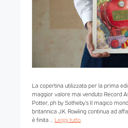
La copertina utilizzata per la prima edi
maggior valore mai venduto Record As
Potter, ph by Sotheby’s Il magico mondo
britannica J.K. Rowling continua ad affas
è finita …
Leggi tutto