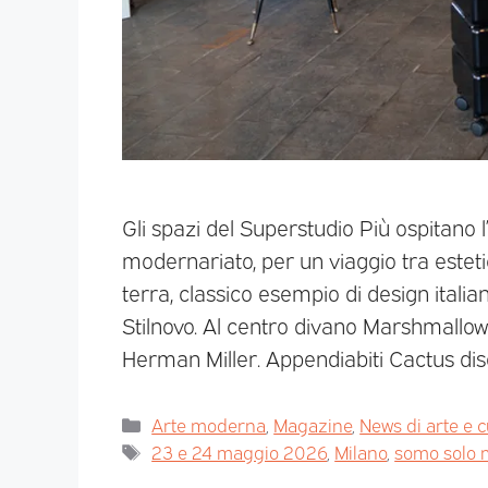
Gli spazi del Superstudio Più ospitano l
modernariato, per un viaggio tra esteti
terra, classico esempio di design itali
Stilnovo. Al centro divano Marshmallo
Herman Miller. Appendiabiti Cactus di
Arte moderna
,
Magazine
,
News di arte e c
23 e 24 maggio 2026
,
Milano
,
somo solo 