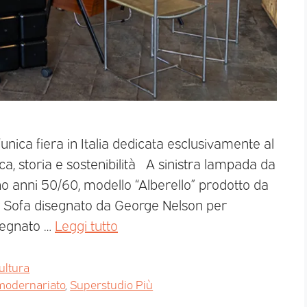
’unica fiera in Italia dedicata esclusivamente al
ca, storia e sostenibilità A sinistra lampada da
ano anni 50/60, modello “Alberello” prodotto da
w Sofa disegnato da George Nelson per
segnato …
Leggi tutto
ultura
modernariato
,
Superstudio Più