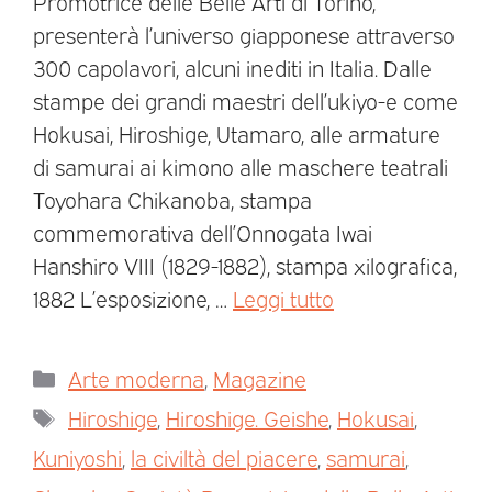
Promotrice delle Belle Arti di Torino,
presenterà l’universo giapponese attraverso
300 capolavori, alcuni inediti in Italia. Dalle
stampe dei grandi maestri dell’ukiyo-e come
Hokusai, Hiroshige, Utamaro, alle armature
di samurai ai kimono alle maschere teatrali
Toyohara Chikanoba, stampa
commemorativa dell’Onnogata Iwai
Hanshiro VIII (1829-1882), stampa xilografica,
1882 L’esposizione, …
Leggi tutto
Arte moderna
,
Magazine
Hiroshige
,
Hiroshige. Geishe
,
Hokusai
,
Kuniyoshi
,
la civiltà del piacere
,
samurai
,