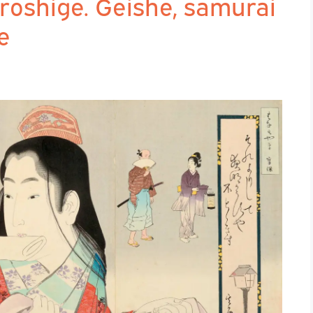
roshige. Geishe, samurai
re