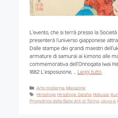
L’evento, che si terrà presso la Società
presenterà l’universo giapponese attrave
Dalle stampe dei grandi maestri dell’u
armature di samurai ai kimono alle m
commemorativa dell’Onnogata Iwai Hans
1882 L’esposizione, …
Leggi tutto
Arte moderna
,
Magazine
Hiroshige
,
Hiroshige. Geishe
,
Hokusai
,
Kun
Promotrice delle Belle Arti di Torino
,
ukiyo-e
,