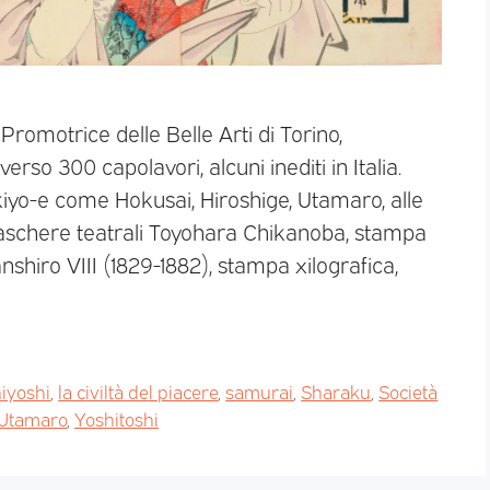
 Promotrice delle Belle Arti di Torino,
rso 300 capolavori, alcuni inediti in Italia.
kiyo-e come Hokusai, Hiroshige, Utamaro, alle
aschere teatrali Toyohara Chikanoba, stampa
hiro VIII (1829-1882), stampa xilografica,
iyoshi
,
la civiltà del piacere
,
samurai
,
Sharaku
,
Società
Utamaro
,
Yoshitoshi