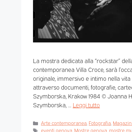
La mostra dedicata alla “rockstar” della
contemporanea Villa Croce, sarà l’occ
originale, immersivo e intimo nella vit
attraverso documenti, fotografie, carte
Szymborska, Krakow 1984 © Joanna He
Szymborska, …
Leggi tutto
Arte contemporanea
,
Fotografia
,
Magazin
eventi genova
,
Mostre genova
,
mostre mu