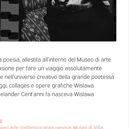
 poesia, allestita all’interno del Museo di arte
asione per fare un viaggio assolutamente
a e nell’universo creativo della grande poetessa
ggi, collages e opere grafiche Wislawa
lander Cent’anni fa nasceva Wislawa
e
seo arte contemporanea genova
,
Museo di Villa