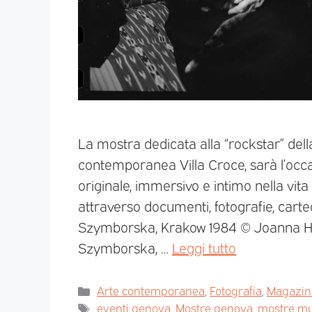
La mostra dedicata alla “rockstar” della
contemporanea Villa Croce, sarà l’occ
originale, immersivo e intimo nella vit
attraverso documenti, fotografie, carte
Szymborska, Krakow 1984 © Joanna He
Szymborska, …
Leggi tutto
Arte contemporanea
,
Fotografia
,
Magazin
eventi genova
,
Mostre genova
,
mostre mu