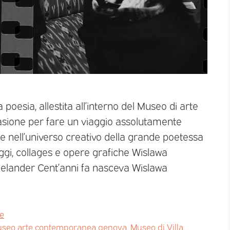
 poesia, allestita all’interno del Museo di arte
asione per fare un viaggio assolutamente
a e nell’universo creativo della grande poetessa
ggi, collages e opere grafiche Wislawa
lander Cent’anni fa nasceva Wislawa
e
seo arte contemporanea genova
,
Museo di Villa