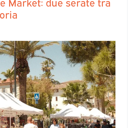
 Market: due serate tra
oria