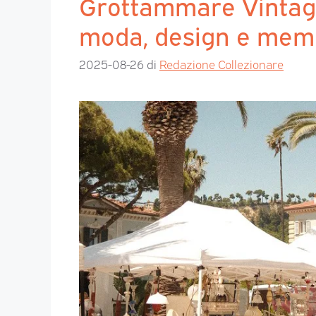
Grottammare Vintage
moda, design e mem
2025-08-26
di
Redazione Collezionare