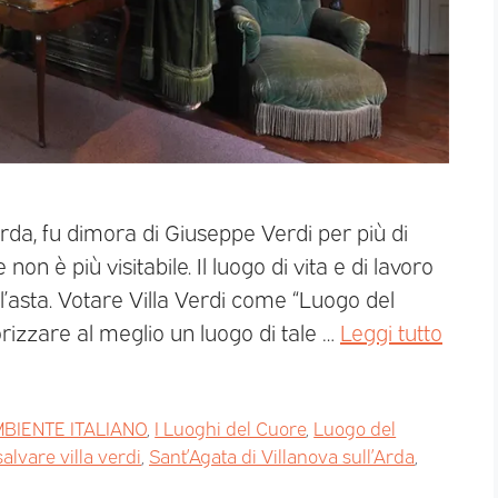
’Arda, fu dimora di Giuseppe Verdi per più di
on è più visitabile. Il luogo di vita e di lavoro
’asta. Votare Villa Verdi come “Luogo del
rizzare al meglio un luogo di tale …
Leggi tutto
BIENTE ITALIANO
,
I Luoghi del Cuore
,
Luogo del
salvare villa verdi
,
Sant’Agata di Villanova sull’Arda
,