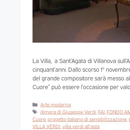
La Villa, a Sant’Agata di Villanova sull
cinquant’anni. Dallo scorso 1° novembre n
del grande compositore sarà messo all
Cuore” può essere l’occasione per valo
Arte moderna
dimora di Giuseppe Verdi
,
FAI
,
FONDO AM
Cuore
,
progetto italiano di sensibilizzazione
,
VILLA VERDI
,
villa verdi all’asta