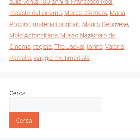
sulla verità. 100 anni di Francesco RosI
,
maestri del cinema
,
Marco D’Amore
,
Maria
Procino
,
materiali originali
,
Mauro Genovese
,
Mole Antonelliana
,
Museo Nazionale del
Cinema
,
regista
,
The Jackal
,
torino
,
Valeria
Parrella
,
viaggio multimediale
Cerca
Cerca