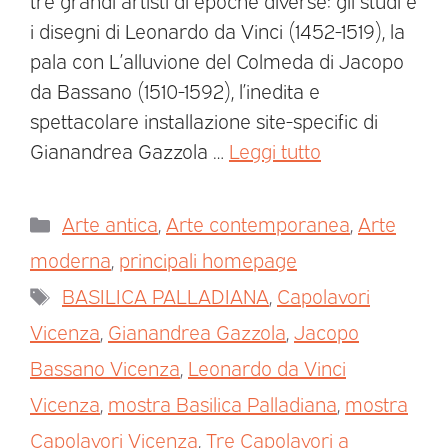
tre grandi artisti di epoche diverse: gli studi e
i disegni di Leonardo da Vinci (1452-1519), la
pala con L’alluvione del Colmeda di Jacopo
da Bassano (1510-1592), l’inedita e
spettacolare installazione site-specific di
Gianandrea Gazzola …
Leggi tutto
Arte antica
,
Arte contemporanea
,
Arte
moderna
,
principali homepage
BASILICA PALLADIANA
,
Capolavori
Vicenza
,
Gianandrea Gazzola
,
Jacopo
Bassano Vicenza
,
Leonardo da Vinci
Vicenza
,
mostra Basilica Palladiana
,
mostra
Capolavori Vicenza
,
Tre Capolavori a