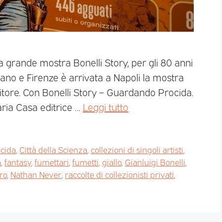
la grande mostra Bonelli Story, per gli 80 anni
lano e Firenze è arrivata a Napoli la mostra
Editore. Con Bonelli Story – Guardando Procida.
aria Casa editrice …
Leggi tutto
ocida
,
Città della Scienza
,
collezioni di singoli artisti
,
a
,
fantasy
,
fumettari
,
fumetti
,
giallo
,
Gianluigi Bonelli
,
ro
,
Nathan Never
,
raccolte di collezionisti privati
,