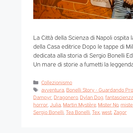
La Città della Scienza di Napoli ospita 
della Casa editrice Dopo le tappe di Mi
dedicata alla storia di Sergio Bonelli 
Un mare di storie a fumetti la leggend
Collezionismo
avventura
,
Bonelli Story - Guardando Pr
Dampyr
,
Dragonero
,
Dylan Dog
,
fantascienz
horror
,
Julia
,
Martin Mystère
,
Mister No
,
miste
Sergio Bonelli
,
Tea Bonelli
,
Tex
,
west
,
Zagor