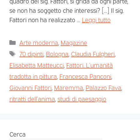
quadro del sig. Fattori, si grida da ogni parte,
se non ha soggetto che interessi? […] Il sig.
Fattori non ha realizzato …
Leggi tutto
Arte moderna
,
Magazine
70 dipinti
,
Bologna
,
Claudia Fulgheri
,
Elisabetta Matteucci
,
Fattori. L’umanità
tradotta in pittura
,
Francesca Panconi
,
Giovanni Fattori
,
Maremma
,
Palazzo Fava
,
ritratti dell’anima
,
studi di paesaggio
Cerca