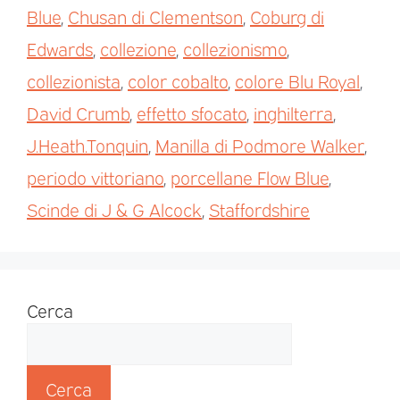
Blue
,
Chusan di Clementson
,
Coburg di
Edwards
,
collezione
,
collezionismo
,
collezionista
,
color cobalto
,
colore Blu Royal
,
David Crumb
,
effetto sfocato
,
inghilterra
,
J.Heath.Tonquin
,
Manilla di Podmore Walker
,
periodo vittoriano
,
porcellane Flow Blue
,
Scinde di J & G Alcock
,
Staffordshire
Cerca
Cerca