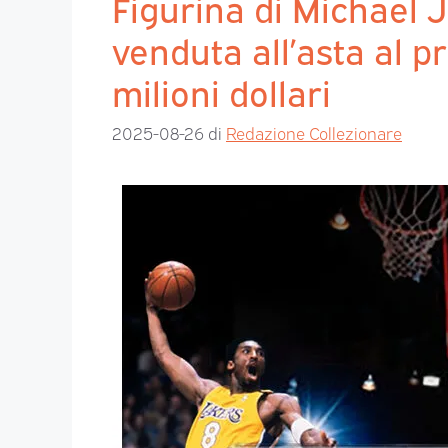
Figurina di Michael 
venduta all’asta al p
milioni dollari
2025-08-26
di
Redazione Collezionare