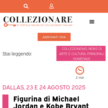
ABBONATI ORA
COLLEZIONISMO
,
NEWS DI
Stai leggendo:
ARTE E CULTURA
,
PRINCIPALI
HOMEPAGE
2 min
DALLAS, 23 E 24 AGOSTO 2025
Figurina di Michael
Jordan e Kobe Bryant