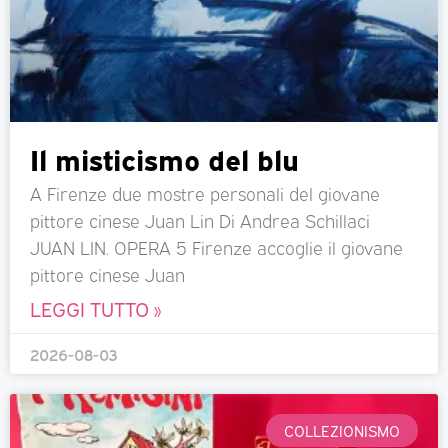
Il misticismo del blu
A Firenze due mostre personali del giovane
pittore cinese Juan Lin Di Andrea Schillaci
JUAN LIN. OPERA 5 Firenze accoglie il giovane
pittore cinese Juan
LEGGI TUTTO »
2026-08-03
COLLEZIONISMO