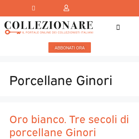
Mostre-Mercato
Mostre d’arte
ABBONATI ORA
Porcellane Ginori
Oro bianco. Tre secoli di
porcellane Ginori