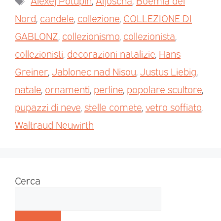
Alexej Potupin
,
Aljoscha
,
Boemia del
Nord
,
candele
,
collezione
,
COLLEZIONE DI
GABLONZ
,
collezionismo
,
collezionista
,
collezionisti
,
decorazioni natalizie
,
Hans
Greiner
,
Jablonec nad Nisou
,
Justus Liebig
,
natale
,
ornamenti
,
perline
,
popolare scultore
,
pupazzi di neve
,
stelle comete
,
vetro soffiato
,
Waltraud Neuwirth
Cerca