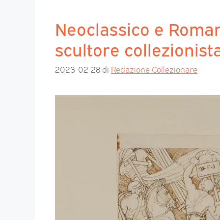
Neoclassico e Roman
scultore collezionist
2023-02-28
di
Redazione Collezionare