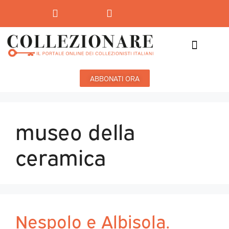
Mostre-Mercato
Mostre d’arte
ABBONATI ORA
museo della
ceramica
Nespolo e Albisola.