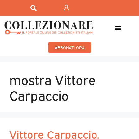
Mostre-Mercato
Mostre d’arte
ABBONATI ORA
mostra Vittore
Carpaccio
Vittore Carpaccio.