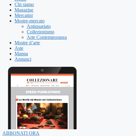
Chi siamo
Magazine
Mercatini
Mostre-mercato
Antiquariato
Collezionismo
Arte Contemporanea
Mostre d’arte
Aste
Mappa
Annunci
ABBONATI ORA