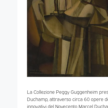
La Collezione Peggy Guggenheim pres
Duchamp, attraverso circa 60 opere dell’
innovativi del Novecento Marcel Duch