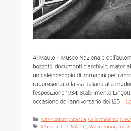
Al Mauto – Museo Nazionale dell’automo
bozzetti, documenti d’archivio, materiali
un caleidoscopio di immagini per racco
rappresentato la via italiana alla mod
l’esposizione 1934. Stabilimento Lingot
occasione dell’anniversario dei 125 …
Le
Arte contemporanea
,
Collezionismo
,
News 
125 volte Fiat
,
MAUTO
,
Mauto Torino
,
mostr