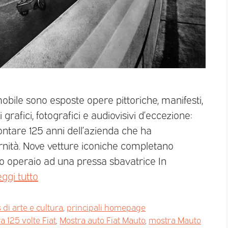
bile sono esposte opere pittoriche, manifesti,
 grafici, fotografici e audiovisivi d’eccezione:
ntare 125 anni dell’azienda che ha
ernità. Nove vetture iconiche completano
to operaio ad una pressa sbavatrice In
ggi tutto
di arte e cultura
,
principali homepage
a 125 volte Fiat
,
Mostra auto Fiat Mauto
,
mostra Mauto