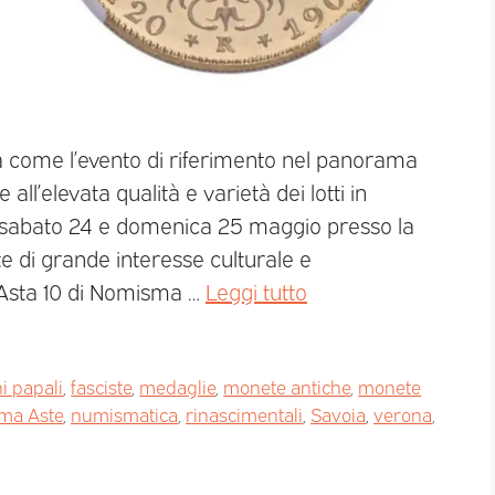
a come l’evento di riferimento nel panorama
all’elevata qualità e varietà dei lotti in
 sabato 24 e domenica 25 maggio presso la
 di grande interesse culturale e
ma Asta 10 di Nomisma …
Leggi tutto
i papali
,
fasciste
,
medaglie
,
monete antiche
,
monete
ma Aste
,
numismatica
,
rinascimentali
,
Savoia
,
verona
,