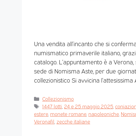
Una vendita all’incanto che si conferm
numismatico primaverile italiano, grazie 
catalogo. L’appuntamento è a Verona,
sede di Nomisma Aste, per due giornate
collezionistico Si avvicina l’attesissi
Collezionismo
1447 lotti
,
24 e 25 maggio 2025
,
coniazion
estere
,
monete romane
,
napoleoniche
,
Nomis
Veronafil
,
zecche italiane