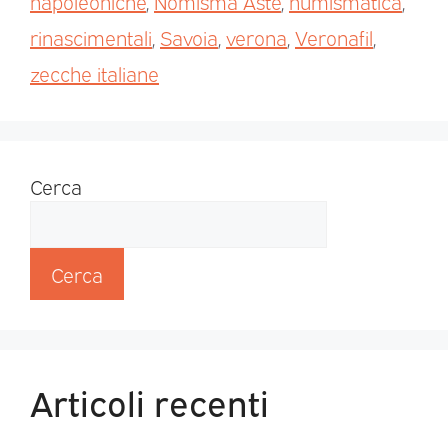
napoleoniche
,
Nomisma Aste
,
numismatica
,
rinascimentali
,
Savoia
,
verona
,
Veronafil
,
zecche italiane
Cerca
Cerca
Articoli recenti